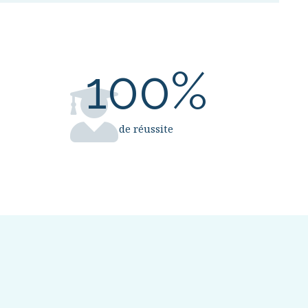
100
%
de réussite