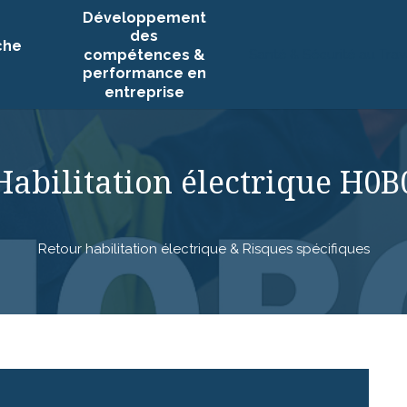
Développement
des
che
Santé & Sécurité au Trav
compétences &
performance en
entreprise
Habilitation électrique H0B
Retour habilitation électrique & Risques spécifiques