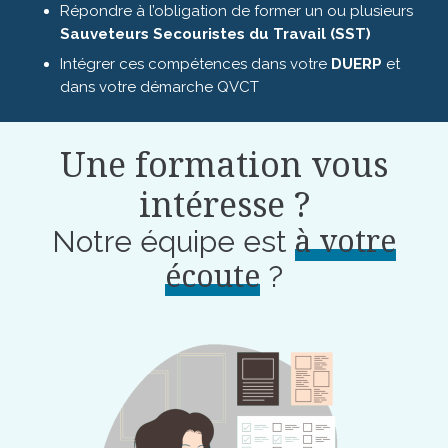
Répondre à l’obligation de former un ou plusieurs
Sauveteurs Secouristes du Travail (SST)
Intégrer ces compétences dans votre
DUERP
et
dans votre démarche QVCT
Une formation vous
intéresse ?
à votre
Notre équipe est
écoute
?